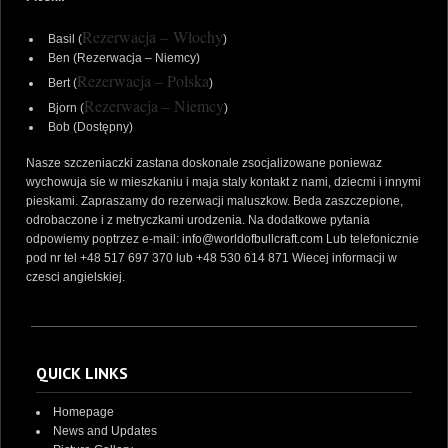
Rezerwacja –
Włochy
Basil (
)
Ben (Rezerwacja – Niemcy)
Rezerwacja – Polska
Bert (
)
Rezerwacja – Niemcy
Bjorn (
)
Bob (Dostępny)
Nasze szczeniaczki zastana doskonale zsocjalizowane poniewaz
wychowuja sie w mieszkaniu i maja staly kontakt z nami, dziecmi i innymi
pieskami. Zapraszamy do rezerwacji maluszkow. Beda zaszczepione,
odrobaczone i z metryczkami urodzenia. Na dodatkowe pytania
odpowiemy poptrzez e-mail:
info@worldofbullcraft.com
Lub telefonicznie
pod nr tel +48 517 697 370 lub +48 530 614 871 Wiecej informacji w
czesci angielskiej
.
QUICK LINKS
Homepage
News and Updates