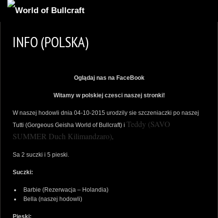
HOMEPAGE
INFO (POLSKA)
2
NEWS AND UPDATES
AVAILABLE PUPPIES
Oglądaj nas na FaceBook
3
OUR DOGS
Witamy w polskiej czesci naszej stronki!
17
OUR LITTERS
W naszej hodowli dnia 04-10-2015 urodzily sie szczeniaczki po naszej
2
STUD SERVICES
Teddy (SAVO
Tutti (Gorgeous Geisha World of Bullcraft)
i
SUMMER Duch Kilimandzaro)
.
4
INFORMATION
Sa 2 suczki i 5 pieski.
Suczki:
Barbie (Rezerwacja – Holandia)
Bella (naszej hodowli)
Pieski: